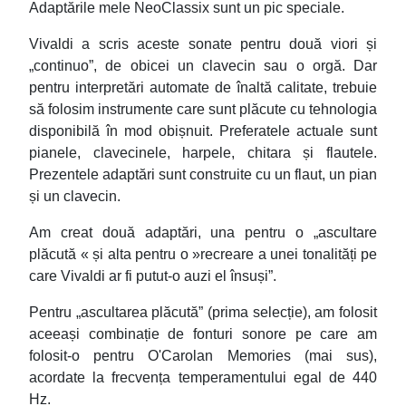
Adaptările mele NeoClassix sunt un pic speciale.
Vivaldi a scris aceste sonate pentru două viori și
„continuo”, de obicei un clavecin sau o orgă. Dar
pentru interpretări automate de înaltă calitate, trebuie
să folosim instrumente care sunt plăcute cu tehnologia
disponibilă în mod obișnuit. Preferatele actuale sunt
pianele, clavecinele, harpele, chitara și flautele.
Prezentele adaptări sunt construite cu un flaut, un pian
și un clavecin.
Am creat două adaptări, una pentru o „ascultare
plăcută « și alta pentru o »recreare a unei tonalități pe
care Vivaldi ar fi putut-o auzi el însuși”.
Pentru „ascultarea plăcută” (prima selecție), am folosit
aceeași combinație de fonturi sonore pe care am
folosit-o pentru O'Carolan Memories (mai sus),
acordate la frecvența temperamentului egal de 440
Hz.