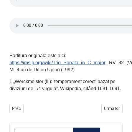
Partitura originală este aici:
https://imslp.org/wiki/Trio_Sonata_in_C_major
,_RV_82_(Viv
MIDI-uri de Dillon Upton (1992).
1 „Werckmeister (III): 'temperament corect' bazat pe
diviziuni de 1/4 virgulă”. Wikipedia, citând 1681-1691.
Articol precedent: Albeniz-Tarrega-Torroba_ro
Articolul urmă
Prec
Următor
Cautare