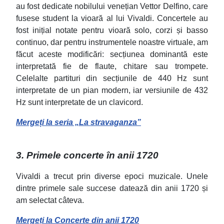
au fost dedicate nobilului venețian Vettor Delfino, care
fusese student la vioară al lui Vivaldi. Concertele au
fost inițial notate pentru vioară solo, corzi și basso
continuo, dar pentru instrumentele noastre virtuale, am
făcut aceste modificări: secțiunea dominantă este
interpretată fie de flaute, chitare sau trompete.
Celelalte partituri din secțiunile de 440 Hz sunt
interpretate de un pian modern, iar versiunile de 432
Hz sunt interpretate de un clavicord.
Mergeți la seria „La stravaganza”
3. Primele concerte în anii 1720
Vivaldi a trecut prin diverse epoci muzicale. Unele
dintre primele sale succese datează din anii 1720 și
am selectat câteva.
Mergeți la Concerte din anii 1720