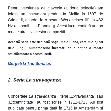
Pentru versiunea de clavecin (a doua selecție) am
folosit un instrument produs în Sicilia în 1697 de
Grimaldi, acordat la o setare Werkmeister III1 la 432
Hz (disponibil la Pianoteq). Acest lucru conferă un ton
moale atractiv acestor compoziții.
Această serie este dedicată soției mele Elena, care m-a ajutat
de-a lungul numeroaselor încercări de a obține o redare
satisfăcătoare a acestei serii.
Mergeți la Trio Sonatas
2. Seria La stravaganza
Concertele
La stravaganza
[literal „Extravaganță” sau
„Excentricitate”] au fost scrise în 1712-1713. Au fost
publicate pentru prima dată în 1716 la Amsterdam și