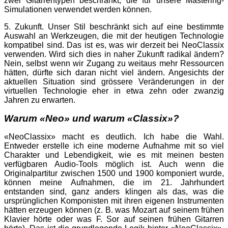
zwei Gitarrentypen beschränkt, die für unsere Mastering-
Simulationen verwendet werden können.
5. Zukunft. Unser Stil beschränkt sich auf eine bestimmte
Auswahl an Werkzeugen, die mit der heutigen Technologie
kompatibel sind. Das ist es, was wir derzeit bei NeoClassix
verwenden. Wird sich dies in naher Zukunft radikal ändern?
Nein, selbst wenn wir Zugang zu weitaus mehr Ressourcen
hätten, dürfte sich daran nicht viel ändern. Angesichts der
aktuellen Situation sind grössere Veränderungen in der
virtuellen Technologie eher in etwa zehn oder zwanzig
Jahren zu erwarten.
Warum «Neo» und warum «Classix»?
«NeoClassix» macht es deutlich. Ich habe die Wahl.
Entweder erstelle ich eine moderne Aufnahme mit so viel
Charakter und Lebendigkeit, wie es mit meinen besten
verfügbaren Audio-Tools möglich ist. Auch wenn die
Originalpartitur zwischen 1500 und 1900 komponiert wurde,
können meine Aufnahmen, die im 21. Jahrhundert
entstanden sind, ganz anders klingen als das, was die
ursprünglichen Komponisten mit ihren eigenen Instrumenten
hätten erzeugen können (z. B. was Mozart auf seinem frühen
Klavier hörte oder was F. Sor auf seinen frühen Gitarren