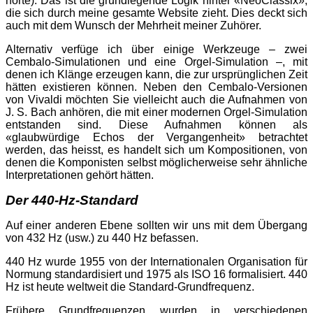
hörte). Das ist die grundlegende Logik hinter «NeoClassix»,
die sich durch meine gesamte Website zieht. Dies deckt sich
auch mit dem Wunsch der Mehrheit meiner Zuhörer.
Alternativ verfüge ich über einige Werkzeuge – zwei
Cembalo-Simulationen und eine Orgel-Simulation –, mit
denen ich Klänge erzeugen kann, die zur ursprünglichen Zeit
hätten existieren können. Neben den Cembalo-Versionen
von Vivaldi möchten Sie vielleicht auch die Aufnahmen von
J. S. Bach anhören, die mit einer modernen Orgel-Simulation
entstanden sind. Diese Aufnahmen können als
«glaubwürdige Echos der Vergangenheit» betrachtet
werden, das heisst, es handelt sich um Kompositionen, von
denen die Komponisten selbst möglicherweise sehr ähnliche
Interpretationen gehört hätten.
Der 440-Hz-Standard
Auf einer anderen Ebene sollten wir uns mit dem Übergang
von 432 Hz (usw.) zu 440 Hz befassen.
440 Hz wurde 1955 von der Internationalen Organisation für
Normung standardisiert und 1975 als ISO 16 formalisiert. 440
Hz ist heute weltweit die Standard-Grundfrequenz.
Frühere Grundfrequenzen wurden in verschiedenen