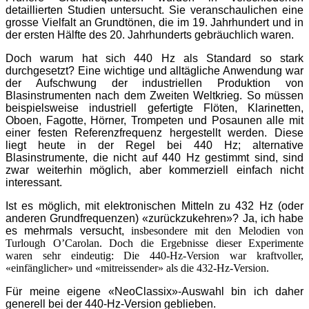
detaillierten Studien untersucht. Sie veranschaulichen eine
grosse Vielfalt an Grundtönen, die im 19. Jahrhundert und in
der ersten Hälfte des 20. Jahrhunderts gebräuchlich waren.
Doch warum hat sich 440 Hz als Standard so stark
durchgesetzt? Eine wichtige und alltägliche Anwendung war
der Aufschwung der industriellen Produktion von
Blasinstrumenten nach dem Zweiten Weltkrieg. So müssen
beispielsweise industriell gefertigte Flöten, Klarinetten,
Oboen, Fagotte, Hörner, Trompeten und Posaunen alle mit
einer festen Referenzfrequenz hergestellt werden. Diese
liegt heute in der Regel bei 440 Hz; alternative
Blasinstrumente, die nicht auf 440 Hz gestimmt sind, sind
zwar weiterhin möglich, aber kommerziell einfach nicht
interessant.
Ist es möglich, mit elektronischen Mitteln zu 432 Hz (oder
anderen Grundfrequenzen) «zurückzukehren»? Ja, ich habe
es mehrmals versucht,
insbesondere mit den Melodien von
Turlough O’Carolan. Doch die Ergebnisse dieser Experimente
waren sehr eindeutig: Die 440-Hz-Version war kraftvoller,
«einfänglicher» und «mitreissender» als die 432-Hz-Version.
Für meine eigene «NeoClassix»-Auswahl bin ich daher
generell bei der 440-Hz-Version geblieben.