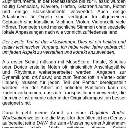
Zupfinstrumente. In der Renaissance bis zur Klassik wurden
häufig Cembalos, Klaviere, Harfen, Gitarren/Lauten, Flöten
und einige Blasinstrumente verwendet. Auch einige
Adaptionen für Orgeln sind verfügbar. Im allgemeinen
Gebrauch sind künstliche Violinen, Violen, Violoncelli, viele
Hörner, Trompeten und menschliche Stimmen ohne spezielle
lokale Anpassungen nach wie vor nicht zufriedenstellend.
Der zweite Teil ist das «Mastering». Dies ist ein heikler und
relativ technischer Vorgang. Ich habe viele Jahre gebraucht,
um jeden Aspekt zu verstehen und korrekt anzuwenden.
Als erster Schritt müssen mit MuseScore, Finale, Sibelius
oder Dorico erstellte Noten oft hinsichtlich Anschlagstärke
und Rhythmus weiterbearbeitet werden. Angaben zur
Dynamik (
mp, mf, f
usw.) und zum Tempo (oft in Viertel- oder
Halben) müssen für jeden Teil der Partitur bereitgestellt
werden. Bei der Arbeit mit notierten Partituren kann es
zudem vorkommen, dass ich Transpositionen verwende, die
für meine Instrumente oder in der Originalkomposition besser
geeignet sind.
Danach geht meine Arbeit an einer
D
igitalen
A
udio-
W
orkstation
weiter, die die Musik für den öffentlichen Genuss
aufbereitet (eine
DAW
, die zum «Mastering einer Aufnahme»