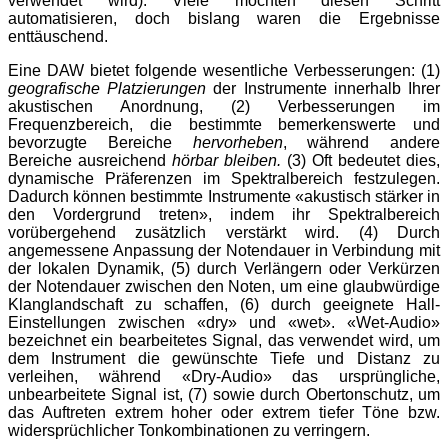
verwendet wird). Viele möchten diesen Schritt
automatisieren, doch bislang waren die Ergebnisse
enttäuschend.
Eine DAW bietet folgende wesentliche Verbesserungen: (1)
geografische Platzierungen
der Instrumente innerhalb Ihrer
akustischen Anordnung, (2) Verbesserungen im
Frequenzbereich, die bestimmte bemerkenswerte und
bevorzugte Bereiche
hervorheben
, während andere
Bereiche ausreichend
hörbar
bleiben.
(3) Oft bedeutet dies,
dynamische Präferenzen im Spektralbereich festzulegen.
Dadurch können bestimmte Instrumente «akustisch stärker in
den Vordergrund treten», indem ihr Spektralbereich
vorübergehend zusätzlich verstärkt wird. (4) Durch
angemessene Anpassung der Notendauer in Verbindung mit
der lokalen Dynamik, (5) durch Verlängern oder Verkürzen
der Notendauer zwischen den Noten, um eine glaubwürdige
Klanglandschaft zu schaffen, (6) durch geeignete Hall-
Einstellungen zwischen «dry» und «wet». «Wet-Audio»
bezeichnet ein bearbeitetes Signal, das verwendet wird, um
dem Instrument die gewünschte Tiefe und Distanz zu
verleihen, während «Dry-Audio» das ursprüngliche,
unbearbeitete Signal ist, (7) sowie durch Obertonschutz, um
das Auftreten extrem hoher oder extrem tiefer Töne bzw.
widersprüchlicher Tonkombinationen zu verringern.